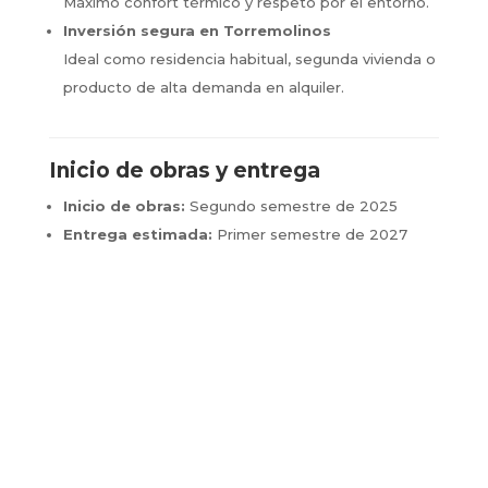
Máximo confort térmico y respeto por el entorno.
Inversión segura en Torremolinos
Ideal como residencia habitual, segunda vivienda o
producto de alta demanda en alquiler.
Inicio de obras y entrega
Inicio de obras:
Segundo semestre de 2025
Entrega estimada:
Primer semestre de 2027
Escríbenos por WhatsApp
Teléfono directo: +34 648 418 034
|
afi@geslawbrokers.com
¿Listo para vivir el sueño mediterráneo?
Solicita información y asegura tu lugar en Carlota
Gardens. El lujo, la playa y el diseño contemporáneo
te esperan.