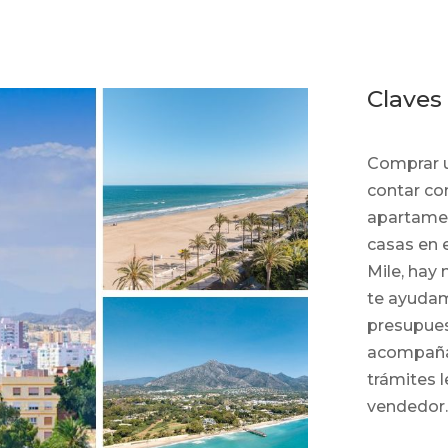
Claves
Comprar u
contar co
apartamen
casas en 
Mile, hay
te ayudamo
presupuest
acompañam
trámites l
vendedor.