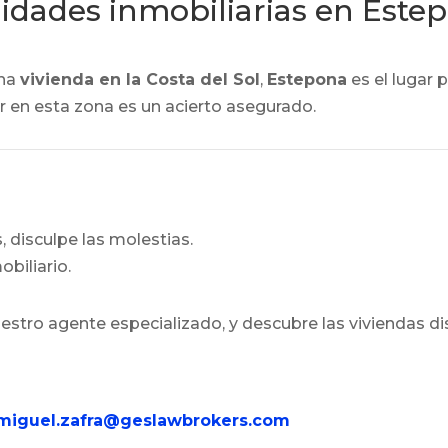
idades inmobiliarias en Este
una
vivienda en la Costa del Sol
,
Estepona
es el lugar 
ir en esta zona es un acierto asegurado.
 disculpe las molestias.
biliario.
uestro agente especializado, y descubre las viviendas di
miguel.zafra
@geslawbrokers.com