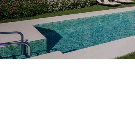
Adosados de lujo con vistas
al mar en Manilva – Golden
View II
En
Golden View II
cada amanecer es una postal.
Vive en un entorno privilegiado donde el azul intenso
del Mediterráneo se funde con el horizonte de
Gibraltar y la costa de Marruecos. Este exclusivo
complejo de solo 16 adosados de 3 dormitorios
combina arquitectura contemporánea, privacidad y