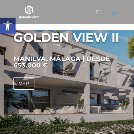
Abrir barra de herramientas
GOLDEN VIEW II
MANILVA, MÁLAGA | DESDE
653
.000 €
VER