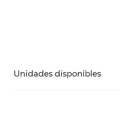
espectaculares vistas panorámicas para disfrutar del
auténtico estilo de vida mediterráneo en la Costa
del Sol.
3
3
2
Dormitorios
Baños
Garajes
Unidades disponibles