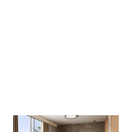
233 viviendas con servicios
exclusivos y diseño impecable
Tipologías de 1 a 4 dormitorios con terrazas de
hasta 247 m²
Áticos con solárium, cocina exterior y chill-out
Piscinas exteriores, skypool y spa con circuito
wellness
Gimnasio moderno + sala polivalente + coworking
Parking con lavado de vehículos y cargador para
coche eléctrico
Domótica, smart lock, WiFi pro y BREEAM en
proceso