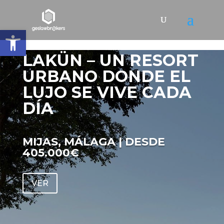
Abrir barra de herramientas
LAKÜN – UN RESORT
URBANO DONDE EL
LUJO SE VIVE CADA
DÍA
MIJAS, MÁLAGA | DESDE
405.000€
VER