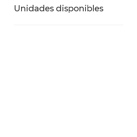
Unidades disponibles
Costa del Sol en estado
puro: luz, mar y golf