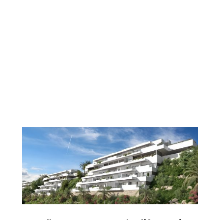
Un enclave estratégico en La Cala
de Mijas
Viviendas de
1 a 3 dormitorios
Áticos con solárium privado
y piscina opcional
Desde 343.000 €
Terrazas desde 31 m²
y superficies construidas
hasta 150 m²