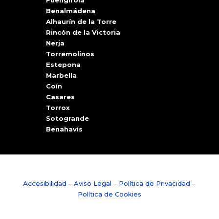
Benalmádena
Alhaurín de la Torre
Rincón de la Victoria
Nerja
Torremolinos
Estepona
Marbella
Coín
Casares
Torrox
Sotogrande
Benahavís
Accesibilidad
–
Aviso Legal
–
Política de Privacidad
–
Política de Cookies